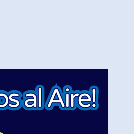
tos en varias áreas
Guachimontones, una joya en 