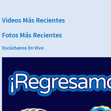
Gran recorte de AMLO deja a la Sectur sin exper
Videos Más Recientes
Fotos Más Recientes
Escúchanos En Vivo