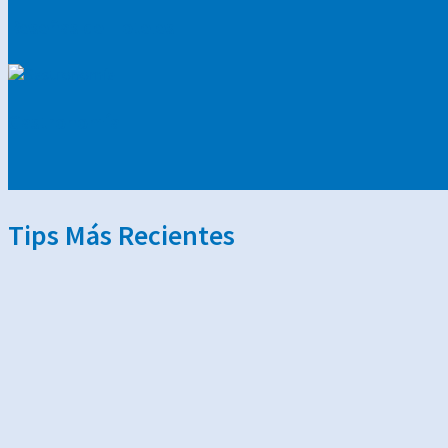
Reseñas de Hoteles
Gastronomía
Tips Más Recientes
Visitando Estambul
Un pueblo mágico con un pa
Dzibilchaltún, una desconocida maravilla de Y