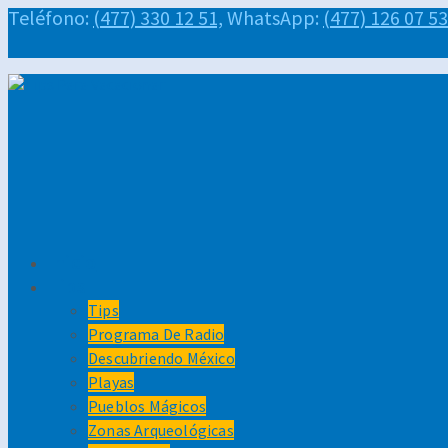
Teléfono:
(477) 330 12 51,
WhatsApp:
(477) 126 07 53
Inicio
Tips
Tips
Programa De Radio
Descubriendo México
Playas
Pueblos Mágicos
Zonas Arqueológicas