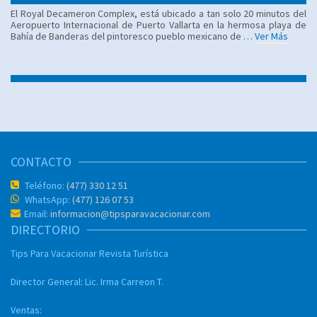
El Royal Decameron Complex, está ubicado a tan solo 20 minutos del
Aeropuerto Internacional de Puerto Vallarta en la hermosa playa de
Bahía de Banderas del pintoresco pueblo mexicano de …
Ver Más
CONTACTO
Teléfono:
(477) 330 12 51
WhatsApp:
(477) 126 07 53
Email:
informacion@tipsparavacacionar.com
DIRECTORIO
Tips Para Vacacionar
Revista Turística
Director General:
Lic. Irma Carreon T.
Ventas: