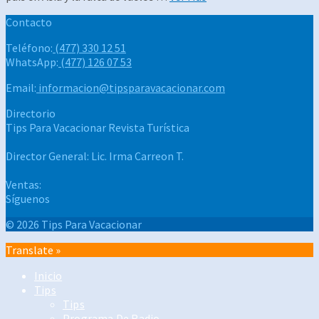
Contacto
Teléfono:
(477) 330 12 51
WhatsApp:
(477) 126 07 53
Email:
informacion@tipsparavacacionar.com
Directorio
Tips Para Vacacionar
Revista Turística
Director General:
Lic. Irma Carreon T.
Ventas:
Síguenos
© 2026 Tips Para Vacacionar
Translate »
Inicio
Tips
Tips
Programa De Radio