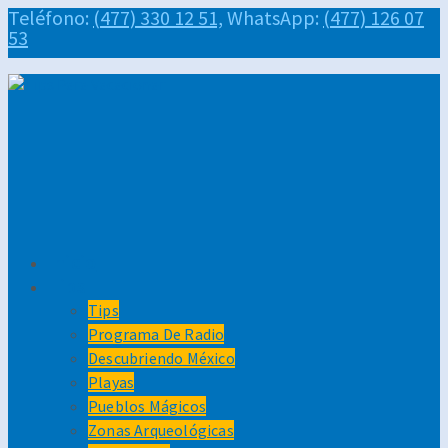
Teléfono:
(477) 330 12 51,
WhatsApp:
(477) 126 07
53
Inicio
Tips
Tips
Programa De Radio
Descubriendo México
Playas
Pueblos Mágicos
Zonas Arqueológicas