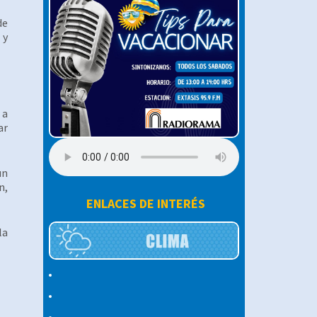
de
 y
 a
ar
un
n,
ENLACES DE INTERÉS
la