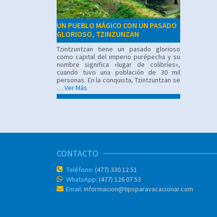
UN PUEBLO MÁGICO CON UN PASADO
GLORIOSO, TZINZUNZAN
Tzintzuntzan tiene un pasado glorioso
como capital del imperio purépecha y su
nombre significa «lugar de colibríes»,
cuando tuvo una población de 30 mil
personas. En la conquista, Tzintzuntzan se
…
Ver Más
CONTACTO
Teléfono:
(477) 330 12 51
WhatsApp:
(477) 126 07 53
Email:
informacion@tipsparavacacionar.com