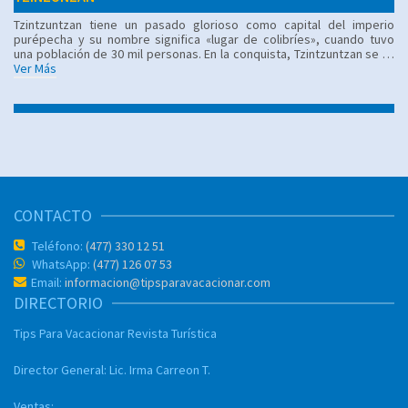
Tzintzuntzan tiene un pasado glorioso como capital del imperio
purépecha y su nombre significa «lugar de colibríes», cuando tuvo
una población de 30 mil personas. En la conquista, Tzintzuntzan se …
Ver Más
CONTACTO
Teléfono:
(477) 330 12 51
WhatsApp:
(477) 126 07 53
Email:
informacion@tipsparavacacionar.com
DIRECTORIO
Tips Para Vacacionar
Revista Turística
Director General:
Lic. Irma Carreon T.
Ventas: