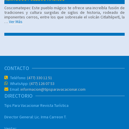
Coscomatepec Este pueblo mágico te ofrece una increíbla fusión de
tradiciones y cultura surgidas de siglos de historia, rodeado de
imponentes cerros, entre los que sobresale el volcán Citlaltépetl, la
…
Ver Más
CONTACTO
Teléfono:
(477) 330 12 51
WhatsApp:
(477) 126 07 53
Email:
informacion@tipsparavacacionar.com
DIRECTORIO
Tips Para Vacacionar
Revista Turística
Director General:
Lic. Irma Carreon T.
Ventas: