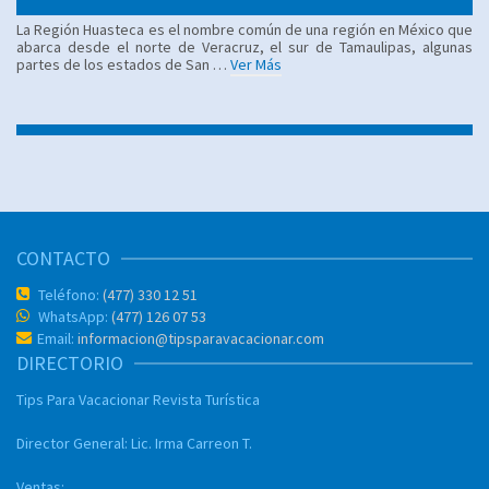
La Región Huasteca es el nombre común de una región en México que
abarca desde el norte de Veracruz, el sur de Tamaulipas, algunas
partes de los estados de San …
Ver Más
CONTACTO
Teléfono:
(477) 330 12 51
WhatsApp:
(477) 126 07 53
Email:
informacion@tipsparavacacionar.com
DIRECTORIO
Tips Para Vacacionar
Revista Turística
Director General:
Lic. Irma Carreon T.
Ventas: