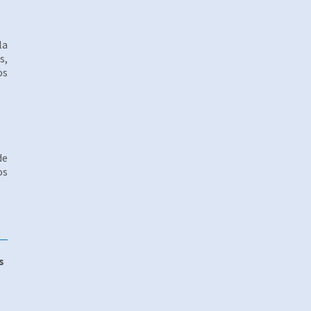
la
s,
os
de
os
s