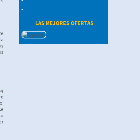
LAS MEJORES OFERTAS
te
la
us
us
o;
re
o.
se
mo
or