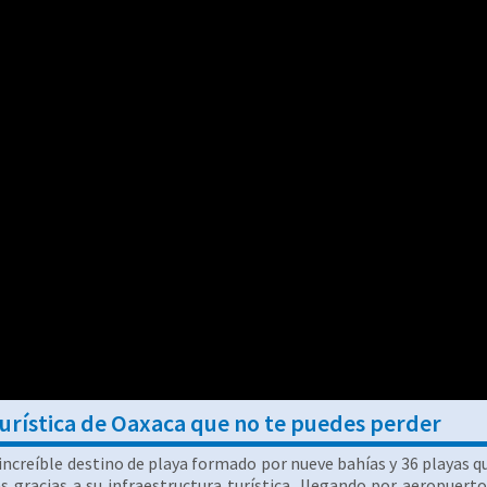
turística de Oaxaca que no te puedes perder
 increíble destino de playa formado por nueve bahías y 36 playas q
 gracias a su infraestructura turística, llegando por aeropuerto