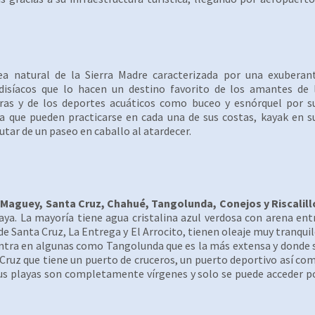
a natural de la Sierra Madre caracterizada por una exuberan
adisíacos que lo hacen un destino favorito de los amantes de 
uras y de los deportes acuáticos como buceo y esnórquel por s
ela que pueden practicarse en cada una de sus costas, kayak en s
utar de un paseo en caballo al atardecer.
 Maguey, Santa Cruz, Chahué, Tangolunda, Conejos y Riscalill
aya. La mayoría tiene agua cristalina azul verdosa con arena ent
e Santa Cruz, La Entrega y El Arrocito, tienen oleaje muy tranquil
centra en algunas como Tangolunda que es la más extensa y donde 
 Cruz que tiene un puerto de cruceros, un puerto deportivo así co
 sus playas son completamente vírgenes y solo se puede acceder p