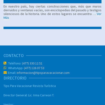
En nuestro país, hay ciertas construcciones que, más que muros
derruidos y ventanas vacías, son enciclopedias del pasado y testigos
silenciosos de la historia. Uno de estos lugares se encuentra …
Ver
Más
CONTACTO
Teléfono:
(477) 330 12 51
WhatsApp:
(477) 126 07 53
Email:
informacion@tipsparavacacionar.com
DIRECTORIO
Tips Para Vacacionar
Revista Turística
Director General:
Lic. Irma Carreon T.
Ventas: