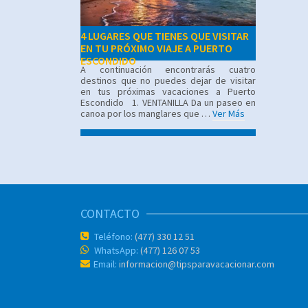
4 LUGARES QUE TIENES QUE VISITAR
EN TU PRÓXIMO VIAJE A PUERTO
ESCONDIDO
A continuación encontrarás cuatro
destinos que no puedes dejar de visitar
en tus próximas vacaciones a Puerto
Escondido 1. VENTANILLA Da un paseo en
canoa por los manglares que …
Ver Más
CONTACTO
Teléfono:
(477) 330 12 51
WhatsApp:
(477) 126 07 53
Email:
informacion@tipsparavacacionar.com